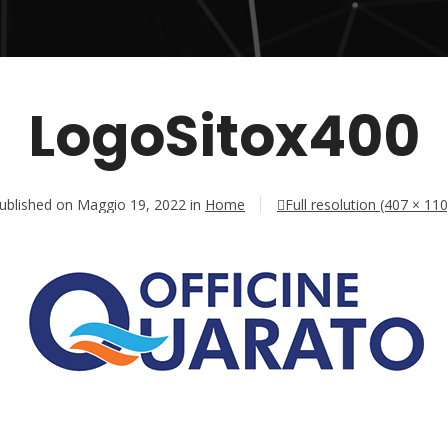
LogoSitox400
ublished on
Maggio 19, 2022
in
Home
Full resolution (407 × 110