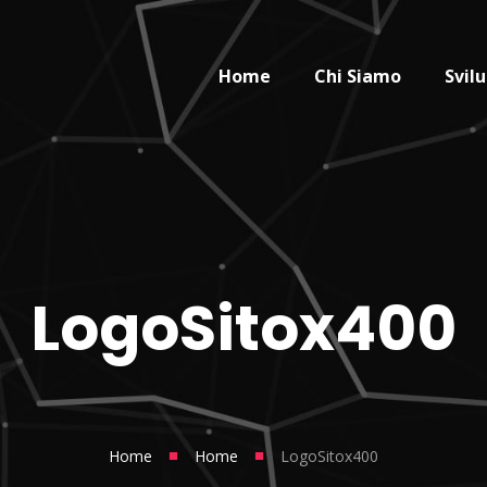
Home
Chi Siamo
Svil
LogoSitox400
■
■
Home
Home
LogoSitox400