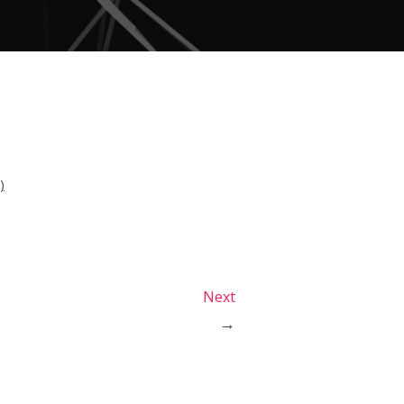
)
Next
→