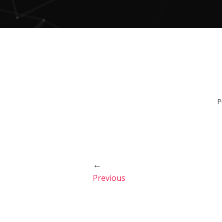
P
←
Previous