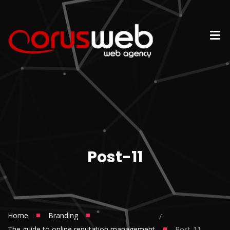
Post-11
■
■
Home
Branding
/
■
The guide to online reputation management
Post-11