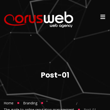
Post-01
■
■
Home
Branding
/
■
The guide to online reputation management
Post-01