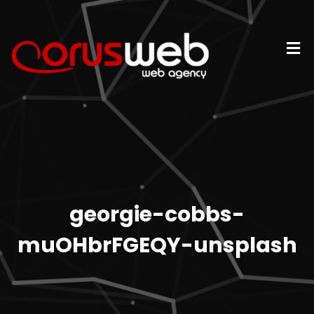
georgie-cobbs-
muOHbrFGEQY-unsplash