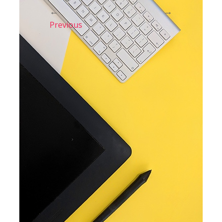
←
→
Previous