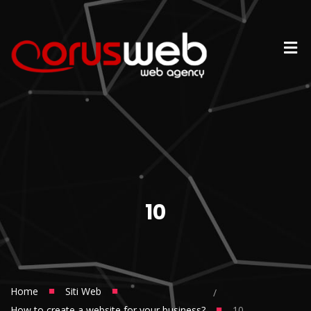
10
■
■
Home
Siti Web
/
■
How to create a website for your business?
10