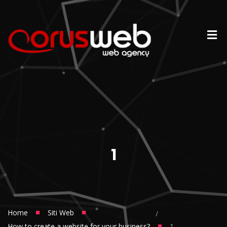
1
■
■
Home
Siti Web
/
■
How to create a website for your business?
1