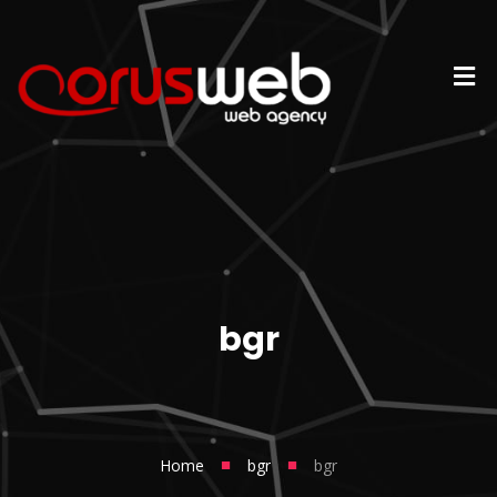
bgr
■
■
Home
bgr
bgr